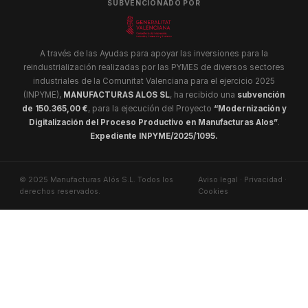
SUBVENCIONADO POR
A través de las Ayudas para apoyar las inversiones para la
reindustrialización realizadas por las PYMES de diversos sectores
industriales de la Comunitat Valenciana para el ejercicio 2025
(INPYME),
MANUFACTURAS ALOS SL
, ha recibido una
subvención
de 150.365,00 €
, para la ejecución del Proyecto
“Modernización y
Digitalización del Proceso Productivo en Manufacturas Alos”
.
Expediente INPYME/2025/1095.
© 2025 Manufacturas Alós S.L. Todos los
Aviso legal
·
Privacidad
·
derechos reservados.
Cookies