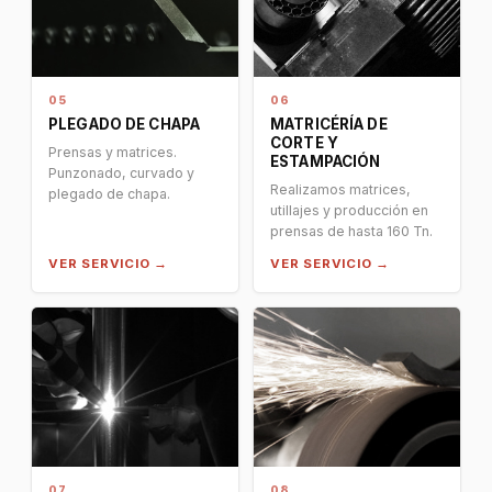
05
06
PLEGADO DE CHAPA
MATRICÉRÍA DE
CORTE Y
Prensas y matrices.
ESTAMPACIÓN
Punzonado, curvado y
Realizamos matrices,
plegado de chapa.
utillajes y producción en
prensas de hasta 160 Tn.
VER SERVICIO →
VER SERVICIO →
07
08