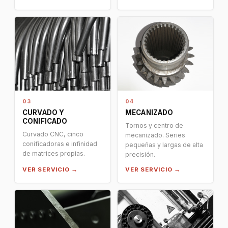
03
04
CURVADO Y
MECANIZADO
CONIFICADO
Tornos y centro de
Curvado CNC, cinco
mecanizado. Series
conificadoras e infinidad
pequeñas y largas de alta
de matrices propias.
precisión.
VER SERVICIO →
VER SERVICIO →